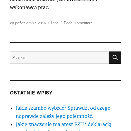
wykonawcą prac.
Data
Kategorie
do
23 października 2016
Inne
Dodaj komentarz
publikacji
szlifierki
do
gipsu
flex
SZU
Szukaj:
OSTATNIE WPISY
Jakie szambo wybrać? Sprawdź, od czego
naprawdę zależy jego pojemność.
Jakie znaczenie ma atest PZH i deklaracją