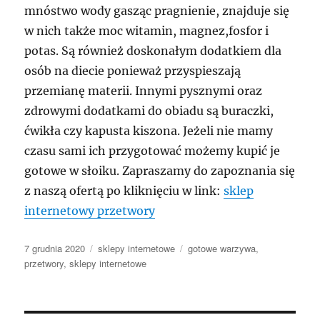
mnóstwo wody gasząc pragnienie, znajduje się
w nich także moc witamin, magnez,fosfor i
potas. Są również doskonałym dodatkiem dla
osób na diecie ponieważ przyspieszają
przemianę materii. Innymi pysznymi oraz
zdrowymi dodatkami do obiadu są buraczki,
ćwikła czy kapusta kiszona. Jeżeli nie mamy
czasu sami ich przygotować możemy kupić je
gotowe w słoiku. Zapraszamy do zapoznania się
z naszą ofertą po kliknięciu w link:
sklep
internetowy przetwory
Data
Kategorie
Tagi
7 grudnia 2020
sklepy internetowe
gotowe warzywa
,
publikacji
przetwory
,
sklepy internetowe