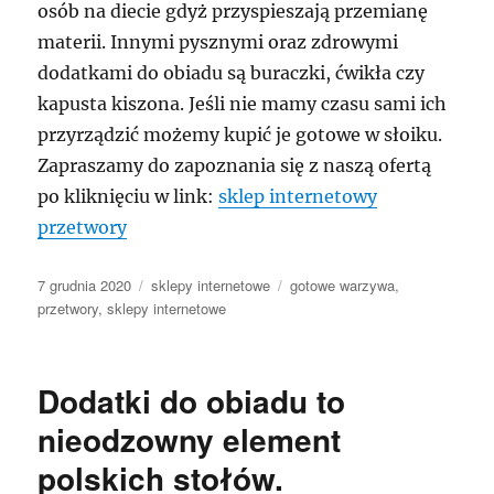
osób na diecie gdyż przyspieszają przemianę
materii. Innymi pysznymi oraz zdrowymi
dodatkami do obiadu są buraczki, ćwikła czy
kapusta kiszona. Jeśli nie mamy czasu sami ich
przyrządzić możemy kupić je gotowe w słoiku.
Zapraszamy do zapoznania się z naszą ofertą
po kliknięciu w link:
sklep internetowy
przetwory
Data
Kategorie
Tagi
7 grudnia 2020
sklepy internetowe
gotowe warzywa
,
publikacji
przetwory
,
sklepy internetowe
Dodatki do obiadu to
nieodzowny element
polskich stołów.