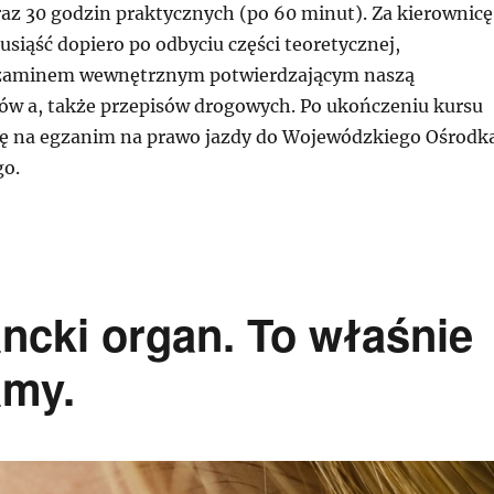
raz 30 godzin praktycznych (po 60 minut). Za kierownicę
siąść dopiero po odbyciu części teoretycznej,
zaminem wewnętrznym potwierdzającym naszą
w a, także przepisów drogowych. Po ukończeniu kursu
się na egzanim na prawo jazdy do Wojewódzkiego Ośrodk
o.
ncki organ. To właśnie
amy.