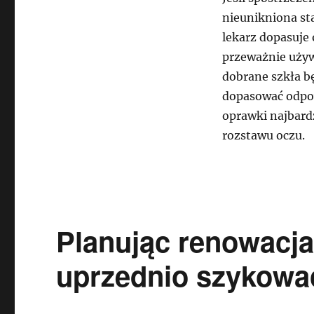
nieunikniona sta
lekarz dopasuje 
przeważnie używ
dobrane szkła b
dopasować odpow
oprawki najbardz
rozstawu oczu.
Planując renowacja
uprzednio szykować