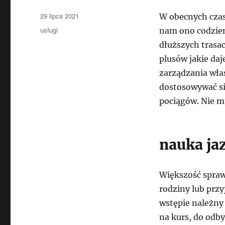
Data
29 lipca 2021
W obecnych czas
publikacji
Kategorie
usługi
nam ono codzienn
dłuższych trasac
plusów jakie da
zarządzania wła
dostosowywać si
pociągów. Nie m
nauka ja
Większość spraw
rodziny lub przy
wstępie należny 
na kurs, do odby