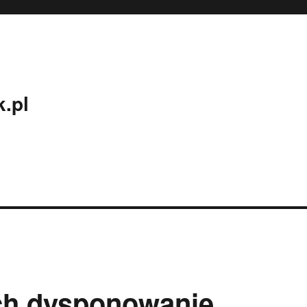
.pl
ch dysponowanie