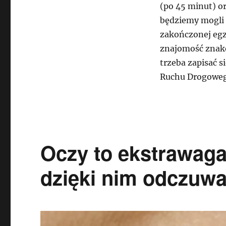
(po 45 minut) o
będziemy mogli u
zakończonej eg
znajomość znakó
trzeba zapisać 
Ruchu Drogoweg
Oczy to ekstrawaga
dzięki nim odczuw