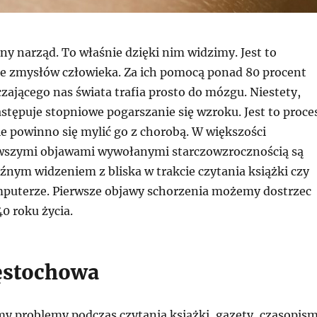
ny narząd. To właśnie dzięki nim widzimy. Jest to
 ze zmysłów człowieka. Za ich pomocą ponad 80 procent
czającego nas świata trafia prosto do mózgu. Niestety,
stępuje stopniowe pogarszanie się wzroku. Jest to proce
nie powinno się mylić go z chorobą. W większości
wszymi objawami wywołanymi starczowzrocznością są
źnym widzeniem z bliska w trakcie czytania książki czy
mputerze. Pierwsze objawy schorzenia możemy dostrzec
40 roku życia.
ęstochowa
emy problemy podczas czytania książki, gazety, czasopis