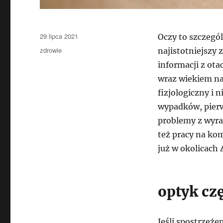
Data
29 lipca 2021
Oczy to szczegól
publikacji
Kategorie
zdrowie
najistotniejszy
informacji z ota
wraz wiekiem na
fizjologiczny i 
wypadków, pier
problemy z wyra
też pracy na ko
już w okolicach 
optyk cz
Jeśli spostrzeż